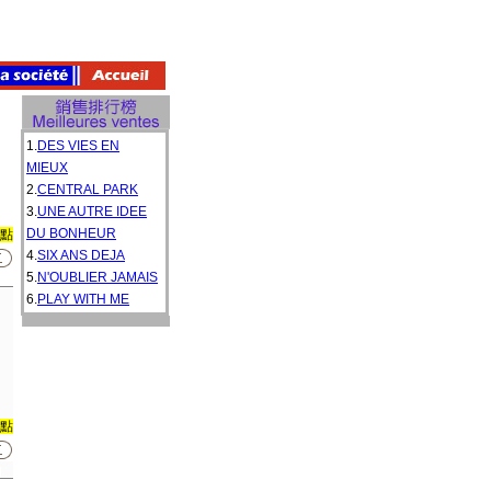
1.
DES VIES EN
MIEUX
2.
CENTRAL PARK
3.
UNE AUTRE IDEE
DU BONHEUR
0點
4.
SIX ANS DEJA
5.
N'OUBLIER JAMAIS
6.
PLAY WITH ME
0點