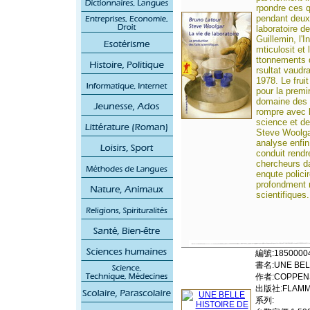
rpondre ces q
pendant deux
laboratoire d
Guillemin, l'I
mticulosit et 
ttonnements 
rsultat vaudr
1978. Le fruit
pour la premi
domaine des 
rompre avec l
science et de
Steve Woolgar
analyse enfin 
conduit rendr
chercheurs d
enqute polici
profondment r
scientifiques.
編號:1850000
書名:UNE BEL
作者:COPPENS
出版社:FLAMM
系列: