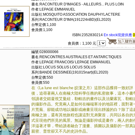
書名:RACONTEUR D'IMAGES - AILLEURS... PLUS LOIN
作者:LEPAGE EMMANUEL
出版社:MOSQUITO ASSOCIATION DAUPHYLACTERE
系列:RACONTEUR D'IMA(191224nBD)(EL2020)
台幣定價:1,100
會員價:1,100
ISBN:2352830214
En stock現貨供應
會員價：1,100 元
編號:028000066
書名:RENCONTRES AUSTRALES ET ANTARCTIQUES
作者:LEPAGE FRANCOIS/ LEPAGE EMMANUEL
出版社:LOCUS SOLUS LOCUS SOLUS
系列:BANDE DESSINEE(191015nart)(EL2020)
台幣定價:550
會員價:550
在《La lune est blanche 皎潔之月》這部作品獲得一致好評
後，追尋著兩人在南極大陸科學任務的私密敘事，這本小書
領讀者交錯凝視艾曼紐．勒帕吉的畫作以及法蘭索瓦．勒帕
的攝影作品。究竟兩人是如何在極端寒冷的地區裡，面對著
片荒蕪、卻能成功地以攝影或繪畫呈現出靜謐的白？除了這
南極之旅，還有其他旅程也讓這對兄弟聚首，共同以各自的
式呈現他們所見的風景。無論是攝影抑或是畫作，兩人的創
洋溢著才華，帶給讀者融合了漫畫、插圖以及攝影的一部真
親密、普世卻又不凡的史詩作品。