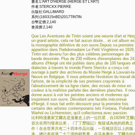
書名:L'ART D'HERGE (HERGE ET L'ART)
作者:STERCKX PIERRE
出版社:GALLIMARD
系列:(160315nBD)2017TINTIN
台幣定價:2,140
會員價:2,140
Que Les Aventures de Tintin soient une oeuvre d'art et Her
un grand artiste, cela ne fait aucun doute... et cet album es
la monographie définitive de son ouvre.Depuis sa première
apparition dans l'hebdomadaire Le Petit Vingtième en 1929,
Tintin est devenu l'un des plus célèbres personnages de
bande dessinée. Plus de 230 millions d'exemplaires des 24
albums d'Hergé ont été publiés dans plus de 100 langues e
dialectes à travers le monde.Pierre Sterckx a conçu cet
ouvrage à partir des archives du Musée Hergé à Louvain-la
Neuve en Belgique. Il nous présente l'évolution du travail d
l'artiste, de la simplicité de ses premiers crayonnés à
l'aboutissement de sa ligne claire, des essais de mise en
couleur à la maîtrise parfaite des dernières planches. Il no
donne aussi à voir les peintres anciens et modernes qui
inspirèrent son ouvre. Dévoilant une facette méconnue
d'Hergé, il nous fait enfin découvrir pour la première fois
certains des artistes contemporains tels Fontana, Poliakoff
Warhol ou Lichtenstein, qu'il collectionna avec passion.
比利時漫畫家艾爾吉是漫畫史上的一位巨星，自1929年艾爾
首次在周刊發表以來，《丁丁歷險記》無疑成為他的經典之
作！在全世界共有二十四本作品出版，一百種語言以上的版
本，總計有超過二十三億的銷售量。在這本書中，艾爾吉的