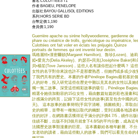
書名:CULOTTEES T1
作者:BAGIEU, PENELOPE
出版社:BAYOU GALLISOL EDITIONS
系列:HORS SERIE BD
台幣定價:1,190
會員價:1,190
Guerrière apache ou sirène hollywoodienne, gardienne de
phare ou créatrice de trolls, gynécologue ou impératrice, le
Culottées ont fait voler en éclats les préjugés.Quinze
portraits de femmes qui ont inventé leur destin.
瑪格麗特•漢密爾頓(Margaret Hamilton)、魯珍(Lozen)、迪莉
婭•愛克力(Delia Akeley)、約瑟芬•貝克(Joséphine Baker)和
貝•楊笙(Tove Jansson)，這些人名有讓你想起什麼嗎？ 這
女性的名字對你來說也許不是那麼熟悉，但她們或多或少改
了我們共有的歷史。本書的作者Pénélope Bagieu最初基於
人的好奇，投入研究這些在歷史中難以見其名的女性以及她
獨一無二故事。深受這些精彩故事的吸引，Pénélope Bagie
精選令她倍加動容的15位女性，藉由數篇短篇的彩色漫畫和
計感滿分的跨頁，記錄下這些女性的故事(甚至包含中國的武
天)。 這本故事的敘事簡明(手寫字清晰、插圖精美)，萃取自
史的精華，並帶有一種無以取代的幽默，受到法國各地讀者
佳的好評，在網路書店獲得近乎滿分的評價4.7/5，續作出版
佳績不斷，出版不到3個月就拿下4.8/5的平均分數，成為近
法國歷史故事類漫畫的巨星。 這本書獻給各種年齡層、不分
女老幼的讀者，藉由這些動人的故事，我們可以看見生命的
種可能。