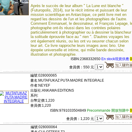
Après le succès de leur album " La Lune est blanche "
(Futuropolis, 2014), sur le récit intime et puissant de leur
mission scientifique en Antarctique, ce petit livre met en
regard les dessins de l'un et les photographies de l'autre.
Comment Emmanuel, le dessinateur, et François Lepage, l
photographe ont-ils réussi dans les contrées polaires
particulièrement à photographier ou à dessiner la blancheur
la solitude éprouvée face au " rien ". D'autres voyages les
ont également réunis, ou les ont vu oeuvrer chacun selon
leur art. Ce livre rapproche leurs images avec brio. Une
épopée universelle et intime, qui mêle bande dessinée,
illustration et photographie.
ISBN:2368332650
En stock現貨供應
會員價：550 元
編號:028000065
書名:MUTAFUKAZ PUTA MADRE INTEGRALE
作者:NEYEF
出版社:ANKAMA EDITIONS
系列:
台幣定價:1,220
會員價:1,220
ISBN:9791033504849
Precommande 開放預購中
會員價：1,220 元
編號:028000064