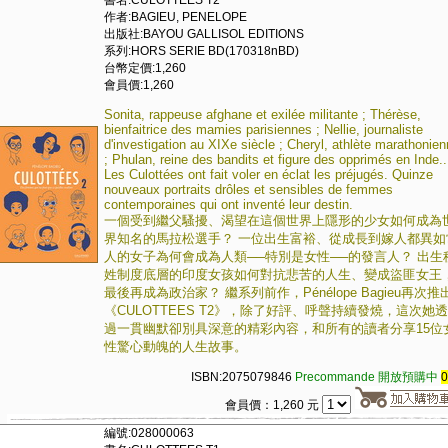
書名:CULOTTEES T2
作者:BAGIEU, PENELOPE
出版社:BAYOU GALLISOL EDITIONS
系列:HORS SERIE BD(170318nBD)
台幣定價:1,260
會員價:1,260
Sonita, rappeuse afghane et exilée militante ; Thérèse,
bienfaitrice des mamies parisiennes ; Nellie, journaliste
d'investigation au XIXe siècle ; Cheryl, athlète marathonie
; Phulan, reine des bandits et figure des opprimés en Inde..
Les Culottées ont fait voler en éclat les préjugés. Quinze
nouveaux portraits drôles et sensibles de femmes
contemporaines qui ont inventé leur destin.
一個受到繼父騷擾、渴望在這個世界上隱形的少女如何成為
界知名的馬拉松選手？ 一位出生富裕、從成長到嫁人都異如
人的女子為何會成為人類──特別是女性──的發言人？ 出生
姓制度底層的印度女孩如何對抗悲苦的人生、變成盜匪女王
最後再成為政治家？ 繼系列前作，Pénélope Bagieu再次推
《CULOTTEES T2》，除了好評、呼聲持續發燒，這次她透
過一貫幽默卻別具深意的精彩內容，和所有的讀者分享15位
性驚心動魄的人生故事。
ISBN:2075079846
Precommande 開放預購中
會員價：1,260 元
編號:028000063