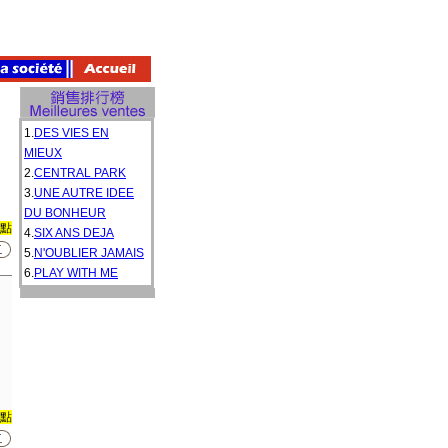
1.
DES VIES EN
MIEUX
2.
CENTRAL PARK
3.
UNE AUTRE IDEE
DU BONHEUR
0點
4.
SIX ANS DEJA
5.
N'OUBLIER JAMAIS
6.
PLAY WITH ME
0點