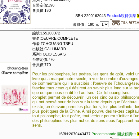
系列:(190220nchinois)
台幣定價:190
會員價:190
ISBN:2290162043
En stock現貨供應
會員價：190 元
編號:155100072
書名:OEUVRE COMPLETE
作者:TCHOUANG-TSEU
出版社:GALLIMARD
系列:FOLIO ESSAIS
台幣定價:770
會員價:770
Pour les philosophes, les poètes, les gens de goût, voici u
livre qui a marqué notre siècle, à voir le nombre d’ouvrages
de commentaire qu’il a suscités : l'oeuvre de Tchouang-tse
fascine tous ceux qui désirent en savoir plus long sur le ta
que ce que nous en dit le Lao-tseu. Ce Tchouang-tseu
complet permet de découvrir l’un des cinq ou six philosoph
qui ont pensé pour de bon sur la terre depuis que l’écriture
existe, un écrivain parmi les plus forts, les plus brillants, le
plus poétiques de la Chine. Ainsi pourvu des textes capitau
tout philosophe, tout poète, tout lecteur pourra s'initier à l'u
des philosophies les plus riches de sens sous l'apparent no
sens.
ISBN:2070443477
Precommande 開放預購中