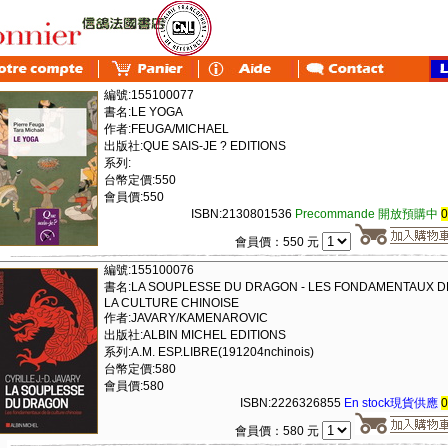
編號:155100077
書名:LE YOGA
作者:FEUGA/MICHAEL
出版社:QUE SAIS-JE ? EDITIONS
系列:
台幣定價:550
會員價:550
ISBN:2130801536
Precommande 開放預購中
會員價：550 元
編號:155100076
書名:LA SOUPLESSE DU DRAGON - LES FONDAMENTAUX D
LA CULTURE CHINOISE
作者:JAVARY/KAMENAROVIC
出版社:ALBIN MICHEL EDITIONS
系列:A.M. ESP.LIBRE(191204nchinois)
台幣定價:580
會員價:580
ISBN:2226326855
En stock現貨供應
會員價：580 元