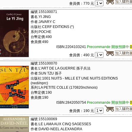
會員價：770 元
編號:155100071
書名:YI JING
作者:JAVARY C
出版社:CERF EDITIONS (*)
系列:POCHE
台幣定價:490
會員價:490
ISBN:2204103241
Precommande 開放預購中
會員價：490 元
編號:155100070
書名:L'ART DE LA GUERRE 孫子兵法
作者:SUN TZU 孫子
出版社:1001 NUITS - MILLE ET UNE NUITS EDITIONS
(nedi/nprc)
系列:LA PETITE COLLE (170820nchinois)
台幣定價:190
會員價:190
ISBN:2842050754
Precommande 開放預購中
會員價：190 元
編號:155100069
書名:LE LAMA AUX CINQ SAGESSES
作者:DAVID-NEEL ALEXANDRA