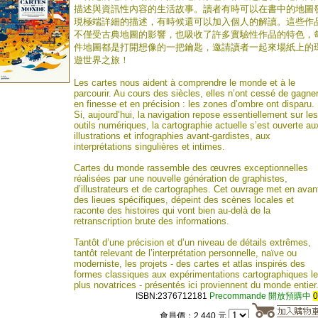
描述與資訊性內容的生活故事。讀者有時可以在書中的地圖
現極端詳細的描述，有時候還可以加入個人的解讀。這些作
不僅受古典地圖的影響，也吸收了許多實驗性作品的特色，
件地圖都是打開想像的一把鑰匙，邀請讀者一起來場紙上的
遊世界之旅！
Les cartes nous aident à comprendre le monde et à le
parcourir. Au cours des siècles, elles n’ont cessé de gagne
en finesse et en précision : les zones d’ombre ont disparu.
Si, aujourd’hui, la navigation repose essentiellement sur les
outils numériques, la cartographie actuelle s’est ouverte au
illustrations et infographies avant-gardistes, aux
interprétations singulières et intimes.
Cartes du monde rassemble des œuvres exceptionnelles
réalisées par une nouvelle génération de graphistes,
d’illustrateurs et de cartographes. Cet ouvrage met en avan
des lieues spécifiques, dépeint des scènes locales et
raconte des histoires qui vont bien au-delà de la
retranscription brute des informations.
Tantôt d’une précision et d’un niveau de détails extrêmes,
tantôt relevant de l’interprétation personnelle, naïve ou
moderniste, les projets - des cartes et atlas inspirés des
formes classiques aux expérimentations cartographiques l
plus novatrices - présentés ici proviennent du monde entier
ISBN:2376712181
Precommande 開放預購中
會員價：2,440 元