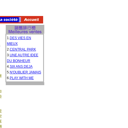
1.
DES VIES EN
MIEUX
S
2.
CENTRAL PARK
3.
UNE AUTRE IDEE
DU BONHEUR
4.
SIX ANS DEJA
5.
N'OUBLIER JAMAIS
著
6.
PLAY WITH ME
。
加
詮
是
世
某
陋