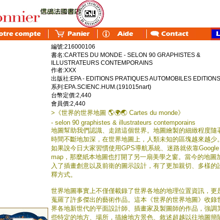
編號:216000106
書名:CARTES DU MONDE - SELON 90 GRAPHISTES &
ILLUSTRATEURS CONTEMPORAINS
作者:XXX
出版社:EPA - EDITIONS PRATIQUES AUTOMOBILES EDITION
系列:EPA.SCIENC.HUM.(191015nart)
台幣定價:2,440
會員價:2,440
>《世界的世界地圖 🌎🌍🌏 Cartes du monde》
- selon 90 graphistes & illustrateurs contemporains
地圖幫助我們認識、走踏這個世界。地圖繪製的細緻程度隨
時間不斷地加深，在世界地圖上，人類未知的區塊越來越少
如果說今日大家習慣使用GPS導航系統、迷路就依靠Google
map，那麼紙本地圖也打開了另一扇美學之窗。當今的地圖
入了插畫創意以及前衛的圖示設計，有了更加親切、多樣的
釋方式。
世界地圖事實上不僅僅載錄了世界各地的地理位置資訊，更
蒐羅了許多傑出的藝術作品。這本《世界的世界地圖》收錄
界各地新世代的平面設計師、插畫家及製圖師的作品，強調
些特定的地方、場所，描繪地方景色、敘述超越以往地圖簡