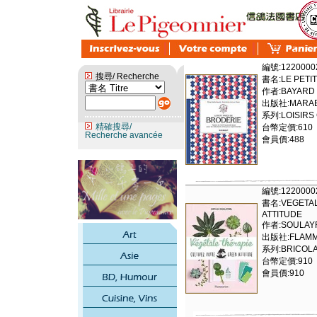
編號:1220000
搜尋/ Recherche
書名:LE PETI
作者:BAYARD 
出版社:MARAB
系列:LOISIRS 
精確搜尋/
台幣定價:610
Recherche avancée
會員價:488
編號:1220000
書名:VEGETAL
ATTITUDE
作者:SOULAY
出版社:FLAMM
系列:BRICOLA
台幣定價:910
會員價:910