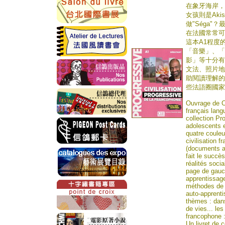
在象牙海岸，
女孩則是Ak
做"Séga"
在法國常常可以
這本A1程度
「音樂」、「
影」等十分有
文法、照片地
助閱讀理解的
些法語圈國家
Ouvrage de C
français lang
collection Pr
adolescents et
quatre couleu
civilisation 
(documents au
fait le succè
réalités soci
page de gauch
apprentissage 
méthodes de 
auto-apprenti
thèmes : dans
de vies... le
francophone 
Un livret de 