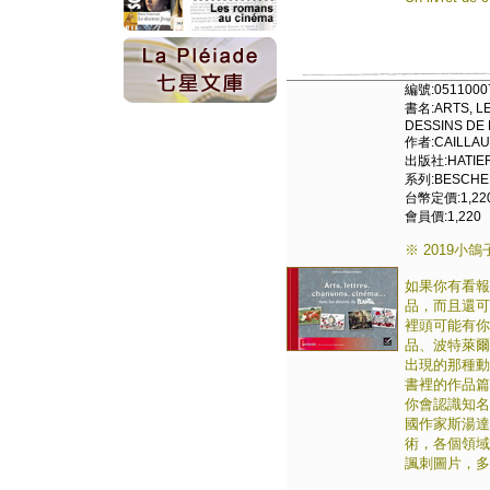
編號:0511000
書名:ARTS, LE
DESSINS DE
作者:CAILLAU
出版社:HATIER
系列:BESCHERE
台幣定價:1,22
會員價:1,220
※ 2019小鴿
如果你有看報
品，而且還可
裡頭可能有你
品、波特萊爾
出現的那種動
書裡的作品篇
你會認識知名歌
國作家斯湯達
術，各個領域
諷刺圖片，多