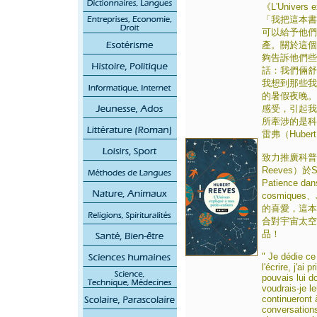
《L'Univers e
「我把這本書
可以給予他們
產。關於這個
夠告訴他們些
話：我們倆舒
我想到那些我
的暑假夜晚。
感受，引起我
所牽涉的是科
雷弗（Hubert
致力推廣科普
Reeves）
Patience dan
cosmiques
的喜愛，這本《L'U
合對宇宙太空
品！
" Je dédie ce
l'écrire, j'ai
pouvais lui d
voudrais-je l
continueront 
conversations