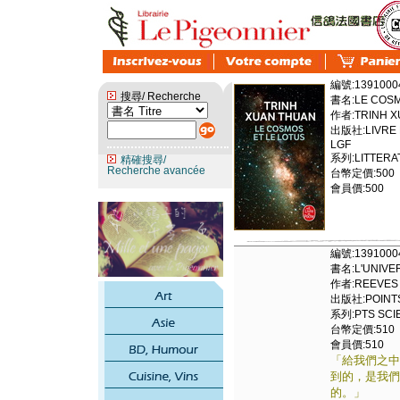
編號:1391000
搜尋/ Recherche
書名:LE COSM
作者:TRINH X
出版社:LIVRE 
LGF
系列:LITTERAT
精確搜尋/
Recherche avancée
台幣定價:500
會員價:500
編號:1391000
書名:L'UNIVER
作者:REEVES
出版社:POINTS 
系列:PTS SCIE
台幣定價:510
會員價:510
「給我們之中
到的，是我們
的。」