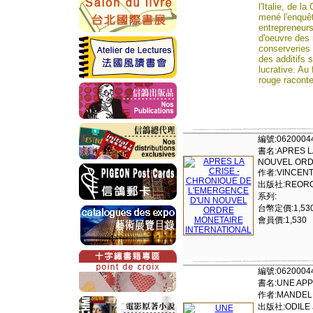
l'Italie, de l
mené l'enquêt
entrepreneurs
d'oeuvre des 
conserveries
des additifs 
lucrative. Au 
rouge raconte
編號:0620004
書名:APRES LA
NOUVEL ORD
作者:VINCENT
出版社:REORG
系列:
台幣定價:1,53
會員價:1,530
編號:0620004
書名:UNE APP
作者:MANDELB
出版社:ODILE 