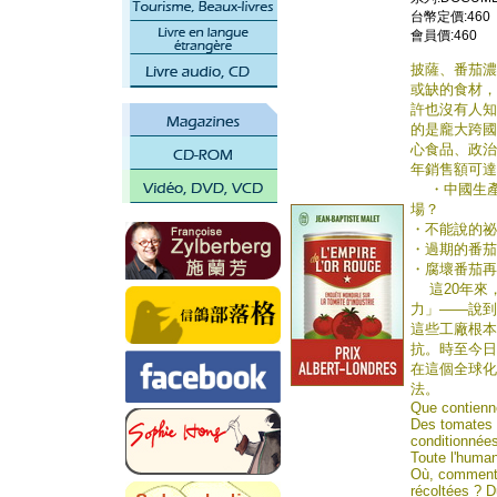
台幣定價:460
會員價:460
披薩、番茄濃
或缺的食材，
許也沒有人知
的是龐大跨國
心食品、政治
年銷售額可達
・中國生產
場？
・不能說的祕
・過期的番茄
・腐壞番茄再
這20年來
力」——說到
這些工廠根本
抗。時至今日
在這個全球化
法。
Que contienne
Des tomates d
conditionnées 
Toute l'huma
Où, comment e
récoltées ? D