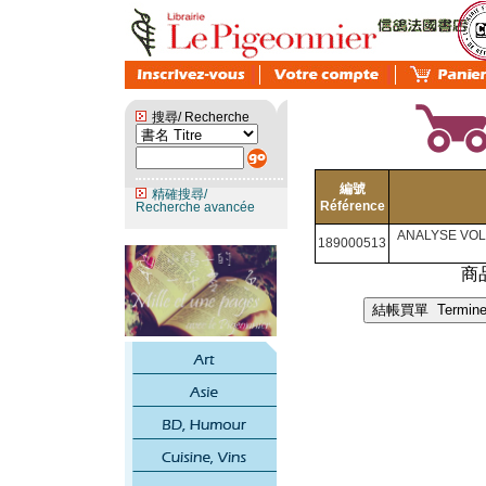
搜尋/ Recherche
編號
精確搜尋/
Référence
Recherche avancée
ANALYSE VOL
189000513
商品