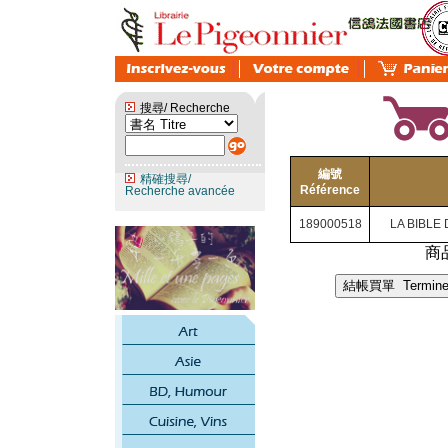
搜尋/ Recherche
編號
精確搜尋/
Référence
Recherche avancée
189000518
LA BIBLE
商品