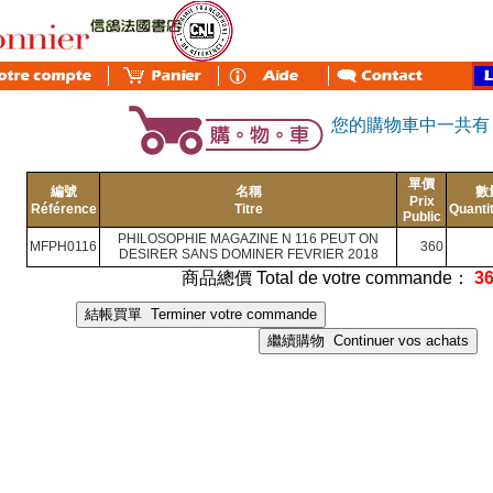
您的購物車中一共
單價
編號
名稱
數
Prix
Référence
Titre
Quanti
Public
PHILOSOPHIE MAGAZINE N 116 PEUT ON
MFPH0116
360
DESIRER SANS DOMINER FEVRIER 2018
商品總價 Total de votre commande：
3