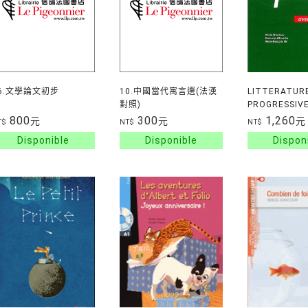
6.文學論文初步
10.中國當代寓言選(法漢
LITTERATUR
對照)
PROGRESSIVE
FRANCAIS NI
800
300
1,260
元
元
元
T$
NT$
NT$
INTERMEDIA