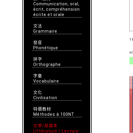
Communication, oral,
écrit, compréhension
écrite et orale
文法
Grammaire
1
發音
Phonétique
N
拼字
Orthographe
字彙
Vocabulaire
文化
Civilisation
特價教材
Méthodes à 100NT
文學/易讀本
Littérature / Lecture