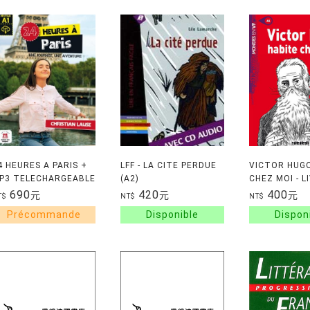
4 HEURES A PARIS +
LFF - LA CITE PERDUE
VICTOR HUG
P3 TELECHARGEABLE
(A2)
CHEZ MOI - L
MP3
690
420
400
元
元
元
T$
NT$
NT$