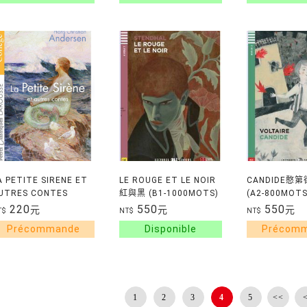
A PETITE SIRENE ET
LE ROUGE ET LE NOIR
CANDIDE憨第
UTRES CONTES
紅與黑 (B1-1000MOTS)
(A2-800MOTS
220
550
550
元
元
元
T$
NT$
NT$
1
2
3
4
5
<<