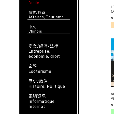
facile
L
(
商業/旅遊
Affaires, Tourisme
N
中文
Chinois
商業/經濟/法律
Entreprise,
économie, droit
玄學
Esotérisme
歷史/政治
Histoire, Politique
A
電腦資訊
V
Informatique,
+
N
Internet