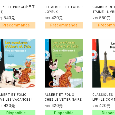
E PETIT PRINCE小王子
LFF ALBERT ET FOLIO :
COMBIEN DE 
A1)
JOYEUX
T'AIME - LIV
ANNIVERSAIRE ! (A1)
(B1)
540
420
550
元
元
元
T$
NT$
NT$
LBERT ET FOLIO :
ALBERT ET FOLIO -
CLASSIQUES -
IVE LES VACANCES !
CHEZ LE VETERINAIRE
LFF - LE COM
 CD AUDIO MP3
+ AUDIO EN LIGNE
MONTE-CRIS
420
420
420
元
元
元
T$
NT$
NT$
2 (B1)