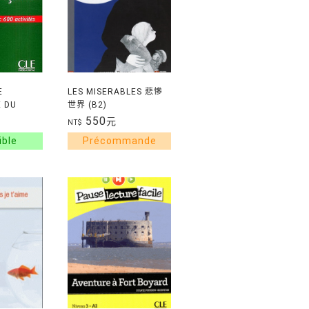
E
LES MISERABLES 悲慘
 DU
世界 (B2)
VEAU
550
元
NT$
IRE*舊版*