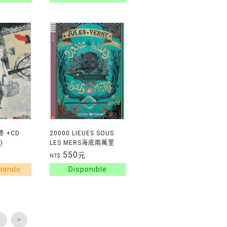
德 +CD
20000 LIEUES SOUS
)
LES MERS海底兩萬里
+CD(B1-1000MOTS)
550
元
NT$
<
>