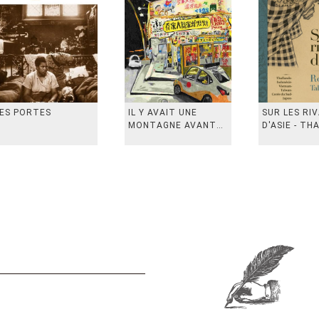
ES PORTES
IL Y AVAIT UNE
SUR LES RI
MONTAGNE AVANT
D'ASIE - TH
从前有座山
INDONESIE,
VIETN