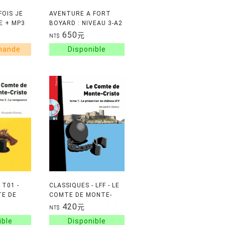
FOIS JE
AVENTURE A FORT
RE + MP3
BOYARD : NIVEAU 3-A2
(1CD audio)
650
元
NT$
 T01 -
CLASSIQUES - LFF - LE
TE DE
COMTE DE MONTE-
TO, TOME
CRISTO, TOME 1 (B1)
420
元
NT$