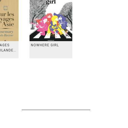
VAGES
NOWHERE GIRL
AILANDE,
 TAIWAN,