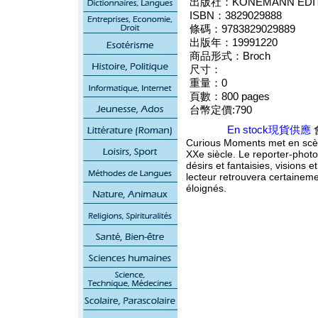
出版社：KONEMANN EDITI
ISBN：3829029888
條碼：9783829029889
出版年：19991220
商品形式：Broch
尺寸：
重量：0
頁數：800 pages
台幣定價:790
En stock現貨供應
Curious Moments met en scèn
XXe siècle. Le reporter-photo
désirs et fantaisies, visions 
lecteur retrouvera certainem
éloignés.