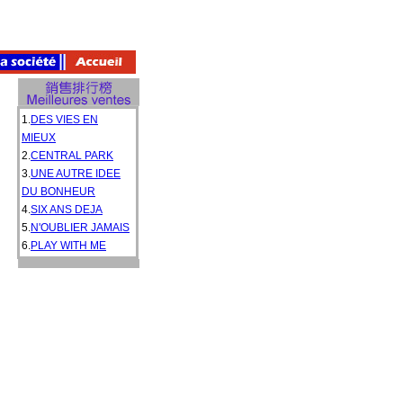
1.
DES VIES EN
MIEUX
2.
CENTRAL PARK
3.
UNE AUTRE IDEE
DU BONHEUR
4.
SIX ANS DEJA
5.
N'OUBLIER JAMAIS
6.
PLAY WITH ME