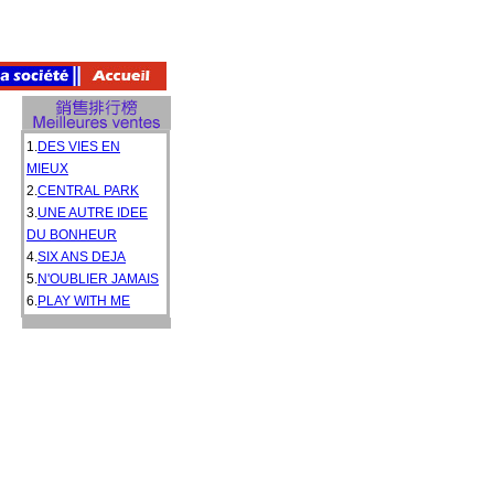
1.
DES VIES EN
MIEUX
2.
CENTRAL PARK
3.
UNE AUTRE IDEE
DU BONHEUR
4.
SIX ANS DEJA
5.
N'OUBLIER JAMAIS
6.
PLAY WITH ME