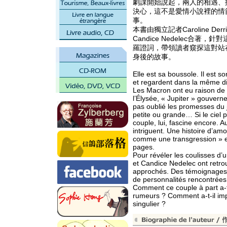
劇課開始說起，兩人的相遇、
決心，這不是愛情小說裡的情
事。
本書由獨立記者Caroline D
Candice Nedelec合
羅證詞，帶領讀者窺探這對站
身後的故事。
Elle est sa boussole. Il est s
et regardent dans la même di
Les Macron ont eu raison de 
l’Élysée, « Jupiter » gouvern
pas oublié les promesses du j
petite ou grande… Si le ciel 
couple, lui, fascine encore. A
intriguent. Une histoire d’am
comme une transgression » et
pages.
Pour révéler les coulisses d’u
et Candice Nedelec ont retro
approchés. Des témoignages i
de personnalités rencontrées
Comment ce couple à part a-t-
rumeurs ? Comment a-t-il impo
singulier ?