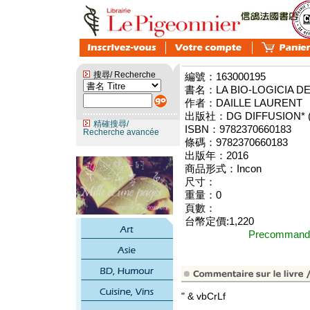
搜尋/ Recherche
編號：163000195
書名：LA BIO-LOGICIA D
作者：DAILLE LAURENT
出版社：DG DIFFUSION* (p
精確搜尋/
ISBN：9782370660183
Recherche avancée
條碼：9782370660183
出版年：2016
商品形式：Incon
尺寸：
重量：0
頁數：
台幣定價:1,220
Precomma
" & vbCrLf