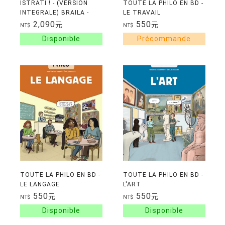
ISTRATI ! - (VERSION
TOUTE LA PHILO EN BD -
INTEGRALE) BRAILA -
LE TRAVAIL
PARIS - LE CAIRE - NICE -
2,090
550
元
元
NT$
NT$
MOSCOU
TOUTE LA PHILO EN BD -
TOUTE LA PHILO EN BD -
LE LANGAGE
L'ART
550
550
元
元
NT$
NT$