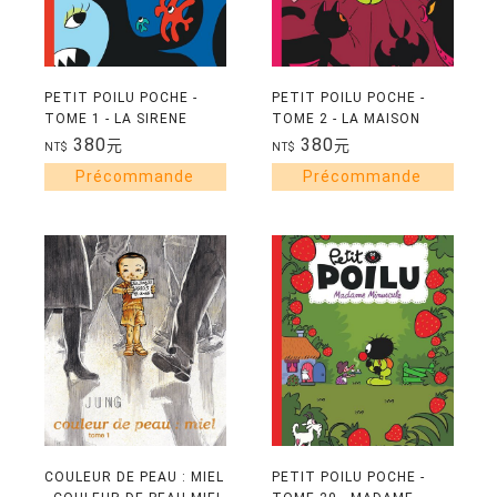
PETIT POILU POCHE -
PETIT POILU POCHE -
TOME 1 - LA SIRENE
TOME 2 - LA MAISON
GOURMANDE - NOUVELLE
BROUILLARD - NOUVELLE
380
380
元
元
NT$
NT$
EDITION
EDITION
COULEUR DE PEAU : MIEL
PETIT POILU POCHE -