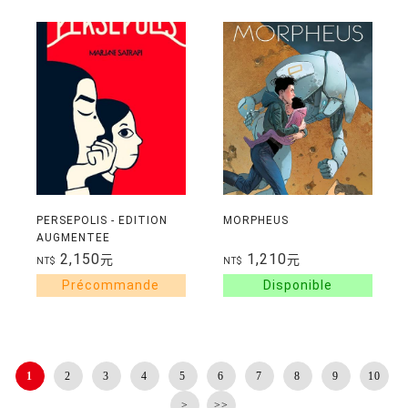
PERSEPOLIS - EDITION
MORPHEUS
AUGMENTEE
2,150
1,210
元
元
NT$
NT$
1
2
3
4
5
6
7
8
9
10
>
>>