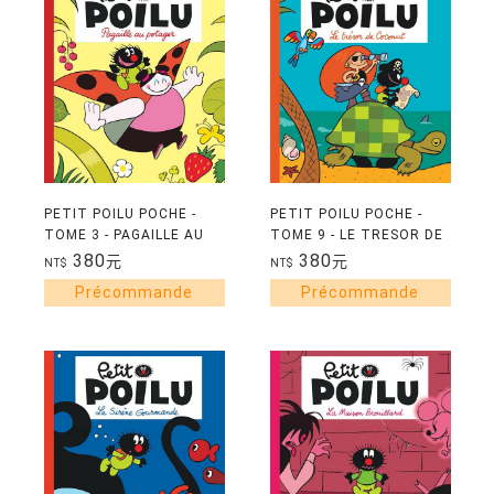
PETIT POILU POCHE -
PETIT POILU POCHE -
TOME 3 - PAGAILLE AU
TOME 9 - LE TRESOR DE
POTAGER - NOUVELLE
COCONUT - NOUVELLE
380
380
元
元
NT$
NT$
EDITION
EDITION