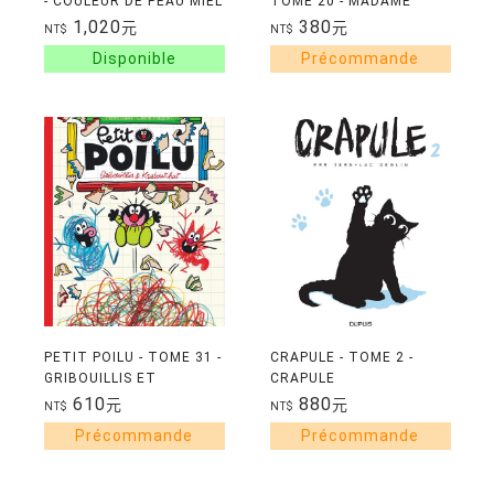
- COULEUR DE PEAU MIEL
TOME 20 - MADAME
T01
MINUSCULE
1,020
380
元
元
NT$
NT$
PETIT POILU - TOME 31 -
CRAPULE - TOME 2 -
GRIBOUILLIS ET
CRAPULE
KRABOUTCHAT
610
880
元
元
NT$
NT$