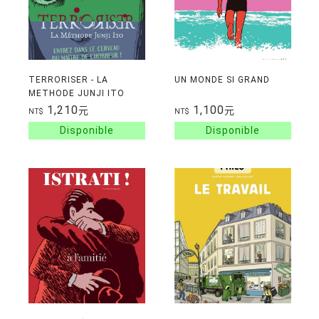
TERRORISER - LA
UN MONDE SI GRAND
METHODE JUNJI ITO
1,210
1,100
元
元
NT$
NT$