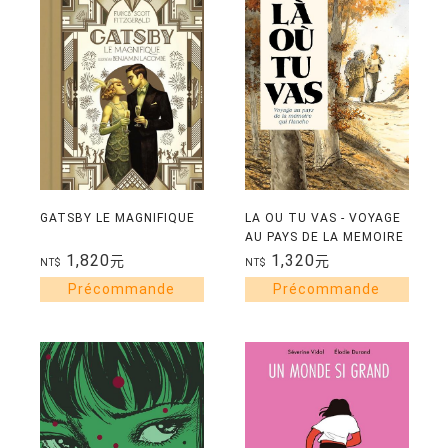
GATSBY LE MAGNIFIQUE
LA OU TU VAS - VOYAGE
AU PAYS DE LA MEMOIRE
QUI FLANCHE
1,820
1,320
元
元
NT$
NT$