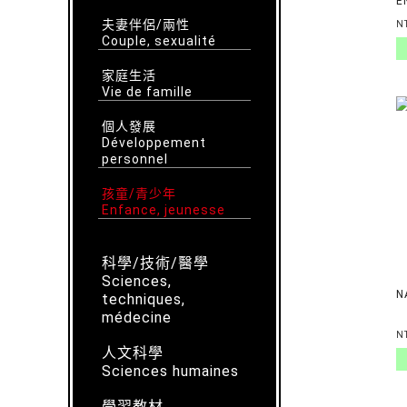
E
R
夫妻伴侶/兩性
N
C
Couple, sexualité
S
家庭生活
Vie de famille
個人發展
Développement
personnel
孩童/青少年
Enfance, jeunesse
科學/技術/醫學
Sciences,
N
techniques,
médecine
N
人文科學
Sciences humaines
學習教材