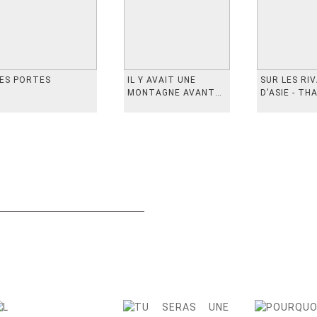
ES PORTES
IL Y AVAIT UNE
SUR LES RI
MONTAGNE AVANT
D'ASIE - TH
从前有座山
INDONESIE,
VIETN