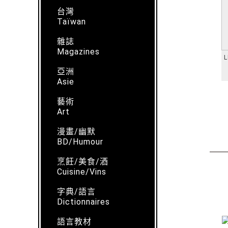
台灣
Taïwan
雜誌
Magazines
L
亞洲
Asie
藝術
Art
漫畫/幽默
BD/Humour
烹飪/美食/酒
Cuisine/Vins
字典/語言
Dictionnaires
語言教材