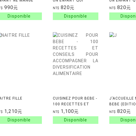
NFANT NE MANGE
UN ENFANT QUI
UN ENFANT Q
IEN ! - TOUTES LES
MANQUE DE
VEUT PAS DO
990
820
820
元
元
元
T$
NT$
NT$
LES POUR DES REPAS
CONFIANCE EN LUI -
COMPRENDRE
EREINS
COMPRENDRE CE QUI
BESOINS DE L
BLOQUE LA
PREVENIR L
CONFIANCE
AITRE FILLE
CUISINEZ POUR BEBE -
J'ACCUEILLE
100 RECETTES ET
BEBE (EDITIO
CONSEILS POUR
SE FAIRE CON
1,210
1,100
820
元
元
元
T$
NT$
NT$
ACCOMPAGNER LA
SE RENCONT
DIVERSIFICATION
CREER DU LI
ALIMENTAIRE