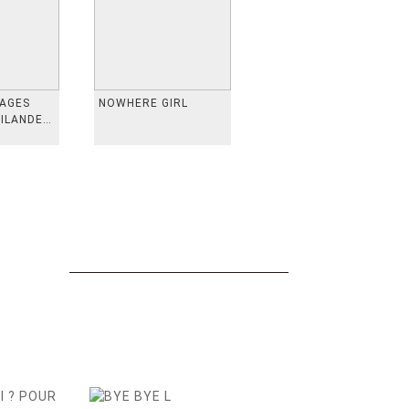
VAGES
NOWHERE GIRL
AILANDE,
 TAIWAN,