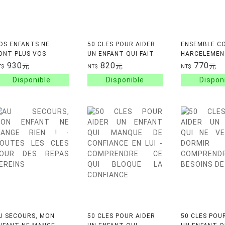
OS ENFANTS NE
50 CLES POUR AIDER
ENSEMBLE C
ONT PLUS VOS
UN ENFANT QUI FAIT
HARCELEME
NFANTS
DES CRISES
SCOLAIRE
930
820
770
元
元
元
T$
NT$
NT$
U SECOURS, MON
50 CLES POUR AIDER
50 CLES POU