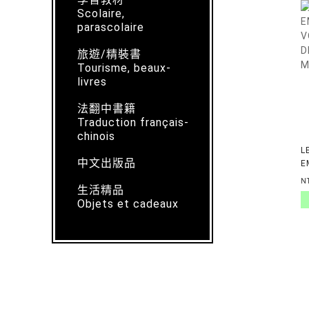
Scolaire,
parascolaire
旅遊/精裝書
Tourisme, beaux-
livres
法翻中書籍
Traduction français-
chinois
L
中文出版品
E
V
N
生活精品
D
Objets et cadeaux
M