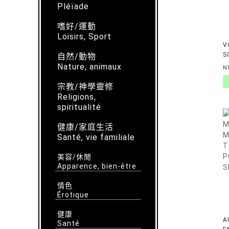
Pléïade
嗜好/運動
Loisirs, Sport
V
S
自然/動物
E
Nature, animaux
N
宗教/神學靈修
Religions,
spiritualité
健康/家庭生活
Santé, vie familiale
美容/休閒
Apparence, bien-être
情色
Érotique
健康
A
Santé