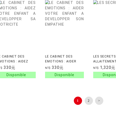
E CABINET DES
LE CABINET DES
LES SECRETS
MOTIONS : AIDEZ
EMOTIONS : AIDER
ALLAITEMENT
OTRE ENFANT A
VOTRE ENFANT A
330
330
1,320
元
元
元
T$
NT$
NT$
EVELOPPER SA
DEVELOPPER SON
OTRICITE
EMPATHIE
1
2
>