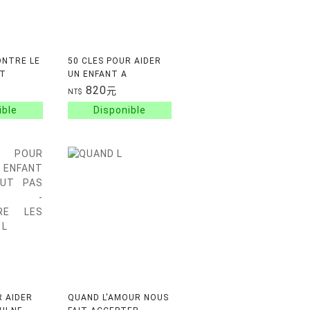
ONTRE LE
50 CLES POUR AIDER
NT
UN ENFANT A
MEMORISER
820
元
NT$
R AIDER
QUAND L'AMOUR NOUS