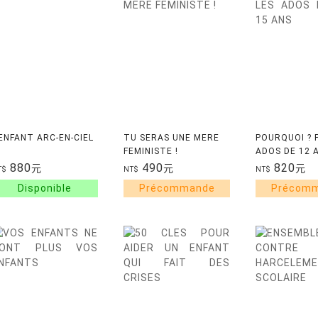
'ENFANT ARC-EN-CIEL
TU SERAS UNE MERE
POURQUOI ? 
FEMINISTE !
ADOS DE 12 
880
490
820
元
元
元
T$
NT$
NT$