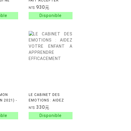
UI NE
FAIT ACCEPTER
RMIR -
L'INACCEPTABLE - LA
930
元
NT$
 LES
DEPENDANCE
'ENFANT,
AFFECTIVE REND-ELLE
PLUS VULNERABLE
 MON
LE CABINET DES
N 2021) -
EMOTIONS : AIDEZ
FIANCE,
VOTRE ENFANT A
330
元
NT$
RER,
APPRENDRE
EN
EFFICACEMENT