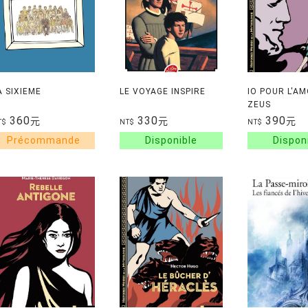
A SIXIEME
LE VOYAGE INSPIRE
IO POUR L'A
ZEUS
360
330
390
元
元
元
T$
NT$
NT$