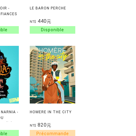
OIR -
LE BARON PERCHE
 FIANCES
440
元
NT$
 NARNIA -
HOMERE IN THE CITY
DU
納尼亞傳奇：
820
元
NT$