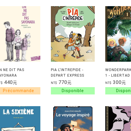
N NE DIT PAS
PIA L'INTREPIDE -
WONDERPARK
AYONARA
DEPART EXPRESS
1 - LIBERTAD
POUR L'AFRIQUE DE
440
770
300
元
元
元
T$
NT$
NT$
L'OUEST