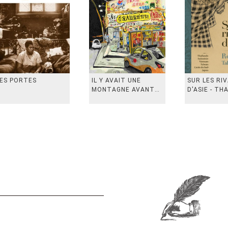
ES PORTES
IL Y AVAIT UNE
SUR LES RI
MONTAGNE AVANT
D'ASIE - TH
从前有座山
INDONESIE,
VIETN