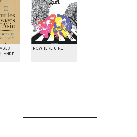
VAGES
NOWHERE GIRL
AILANDE,
 TAIWAN,