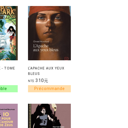
 - TOME
L'APACHE AUX YEUX
BLEUS
310
元
NT$