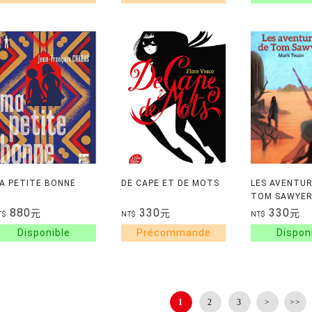
A PETITE BONNE
DE CAPE ET DE MOTS
LES AVENTUR
TOM SAWYE
880
330
330
元
元
元
T$
NT$
NT$
1
2
3
>
>>