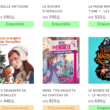
EBELLE ANTIGONE
LE BUCHER
LA PASSE-MIR
D'HERACLES
TOME 1 - LES
DE L'HIVER
390
390
520
元
元
元
T$
NT$
NT$
ES ORANGERS DE
MENE TON ENQUETE
LE MONDE DE
ERSAILLES
AU CHATEAU DE
I - LE NEVEU 
VERSAILLES
MAGICIEN 
440
820
690
元
元
元
T$
NT$
NT$
魔法師的外甥