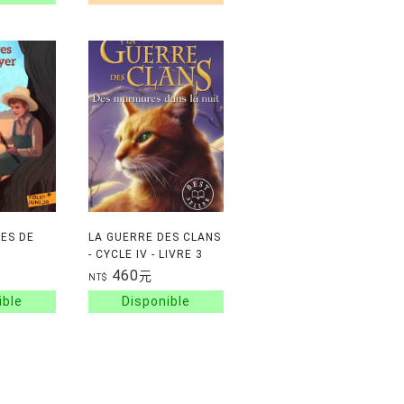
ES DE
LA GUERRE DES CLANS
R
- CYCLE IV - LIVRE 3
DES MURMURES DANS
460
元
NT$
LA NUIT - VOL21