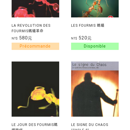
LA REVOLUTION DES
LES FOURMIS 螞蟻
FOURMIS螞蟻革命
580
520
元
元
NT$
NT$
LE JOUR DES FOURMIS螞
LE SIGNE DU CHAOS