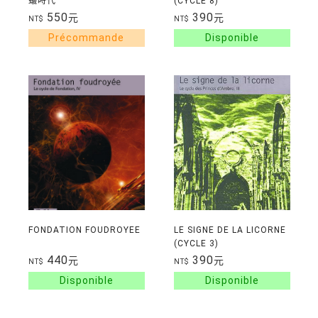
蟻時代
(CYCLE 8)
550
390
元
元
NT$
NT$
FONDATION FOUDROYEE
LE SIGNE DE LA LICORNE
(CYCLE 3)
440
390
元
元
NT$
NT$