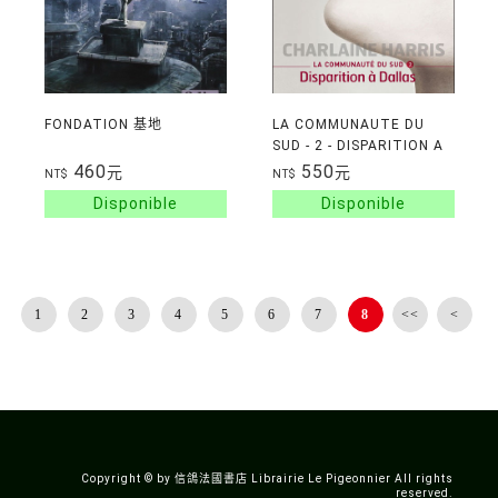
FONDATION 基地
LA COMMUNAUTE DU
SUD - 2 - DISPARITION A
DALLAS
460
550
元
元
NT$
NT$
1
2
3
4
5
6
7
8
<<
<
Copyright © by 信鴿法國書店 Librairie Le Pigeonnier All rights
reserved.