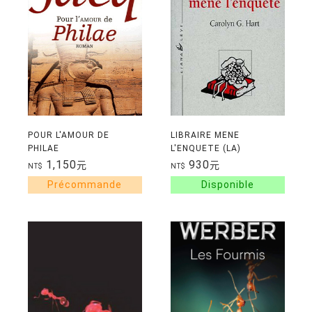
POUR L'AMOUR DE
LIBRAIRE MENE
PHILAE
L'ENQUETE (LA)
1,150
930
元
元
NT$
NT$