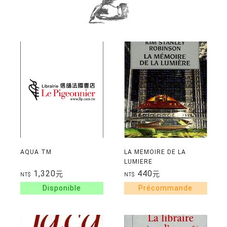
AQUA TM
LA MEMOIRE DE LA
LUMIERE
1,320
440
元
元
NT$
NT$