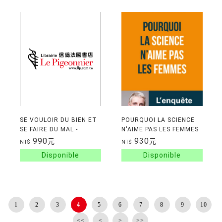
SE VOULOIR DU BIEN ET
POURQUOI LA SCIENCE
SE FAIRE DU MAL -
N'AIME PAS LES FEMMES
PHILOSOPHIE DE LA
990
930
元
元
NT$
NT$
DISPUTE
1
2
3
4
5
6
7
8
9
10
<<
<
>
>>