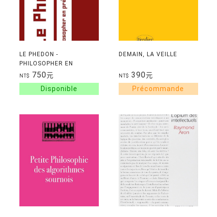
LE PHEDON -
DEMAIN, LA VEILLE
PHILOSOPHER EN
PRESENCE DE LA MORT
750
390
元
元
NT$
NT$