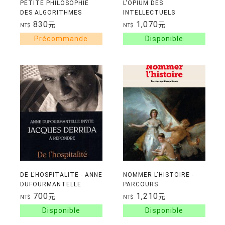
PETITE PHILOSOPHIE
L'OPIUM DES
DES ALGORITHMES
INTELLECTUELS
SOURNOIS
830
1,070
元
元
NT$
NT$
DE L'HOSPITALITE - ANNE
NOMMER L'HISTOIRE -
DUFOURMANTELLE
PARCOURS
INVITE JACQUES
PHILOSOPHIQUES
700
1,210
元
元
NT$
NT$
DERRIDA A REPONDRE