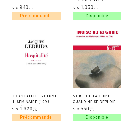
LES NOUVELLES
TECHNOLOGIES? -
940
1,050
元
元
NT$
NT$
NANOTECHNOLOGIES,
CYBERGENETIQUE,
INTELLIGENCE
ARTIFICIELLE
HOSPITALITE - VOLUME
MOISE OU LA CHINE -
II. SEMINAIRE (1996-
QUAND NE SE DEPLOIE
1997)
PAS L'IDEE DE DIEU
1,320
550
元
元
NT$
NT$