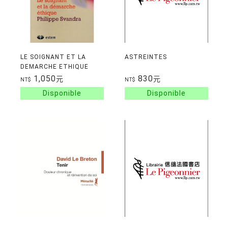
LE SOIGNANT ET LA
ASTREINTES
DEMARCHE ETHIQUE
1,050
830
元
元
NT$
NT$