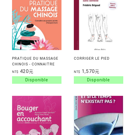
PRATIQUE DU MASSAGE
CORRIGER LE PIED
CHINOIS - CONNAITRE
SES PROPRES POINTS D
420
1,570
元
元
NT$
NT$
ACUPUNCTURE