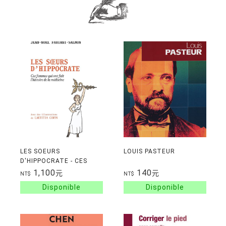
LES SOEURS
LOUIS PASTEUR
D'HIPPOCRATE - CES
FEMMES QUI ONT FAIT
1,100
140
元
元
NT$
NT$
L'HISTOIRE DE LA
MEDECINE