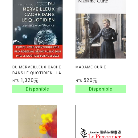
DU MERVEILLEUX CACHE
MADAME CURIE
DANS LE QUOTIDIEN - LA
PHYSIQUE DE
1,320
520
元
元
NT$
NT$
L'ELEGANCE