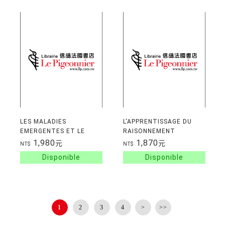
LES MALADIES
L'APPRENTISSAGE DU
EMERGENTES ET LE
RAISONNEMENT
FRANCHISSEMENT DES
CLINIQUE
1,980
1,870
元
元
NT$
NT$
BARRIERES D'ESPECES
1
2
3
4
>
>>