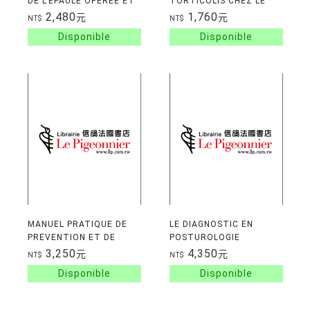
DE L'EPAULE OPEREE ET
TORTICOLIS CHEZ LE
NON OPEREE
NOUVEAU-NE
2,480
1,760
元
元
NT$
NT$
MANUEL PRATIQUE DE
LE DIAGNOSTIC EN
PREVENTION ET DE
POSTUROLOGIE
READAPTATION
3,250
4,350
元
元
NT$
NT$
CARDIOVASCULAIRE