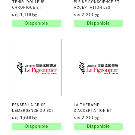
TENIR. DOULEUR
PLEINE CONSCIENCE ET
CHRONIQUE ET
ACCEPTATION LES
REINVENTION DE SOI
THERAPIES DE LA
1,100
2,200
元
元
NT$
NT$
TROISIEME VAGUE
PENSER LA CRISE
LA THERAPIE
L'EMERGENCE DU SOI
D'ACCEPTATION ET
D'ENGAGEMENT GUIDE
1,600
2,200
元
元
NT$
NT$
CLINIQUE