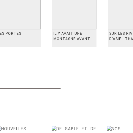
ES PORTES
IL Y AVAIT UNE
SUR LES RI
MONTAGNE AVANT
D'ASIE - TH
从前有座山
INDONESIE,
VIETN