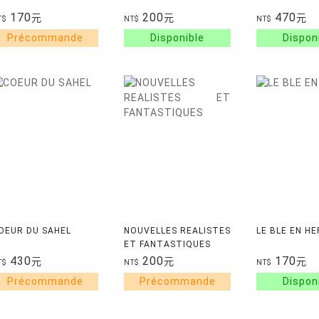
170
200
470
元
元
元
T$
NT$
NT$
OEUR DU SAHEL
NOUVELLES REALISTES
LE BLE EN H
ET FANTASTIQUES
430
200
170
元
元
元
T$
NT$
NT$