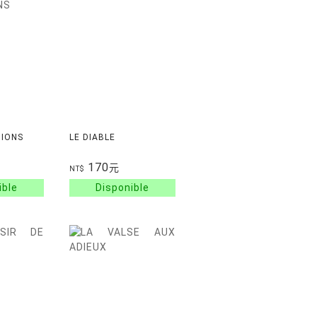
TIONS
LE DIABLE
170
元
NT$