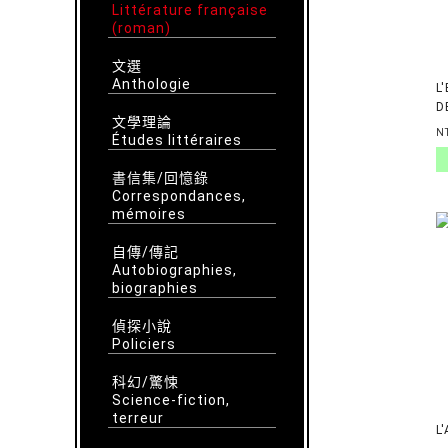
Littérature française
(roman)
文選
Anthologie
L
D
文學理論
B
N
Études littéraires
B
書信集/回憶錄
Correspondances,
mémoires
自傳/傳記
Autobiographies,
biographies
偵探小說
Policiers
科幻/驚悚
Science-fiction,
terreur
L