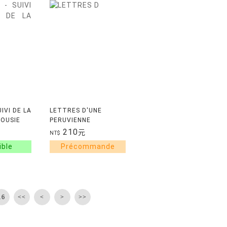
UIVI DE LA
LETTRES D'UNE
LOUSIE
PERUVIENNE
210
元
NT$
16
<<
<
>
>>