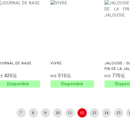
OURNAL DE NAGE
VIVRE
JALOUSIE - S
FIN DE LA JA
420
510
770
元
元
元
T$
NT$
NT$
7
8
9
10
11
12
13
14
15