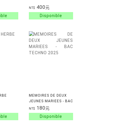
400
元
NT$
ERBE
MEMOIRES DE DEUX
JEUNES MARIEES - BAC
TECHNO 2025
180
元
NT$