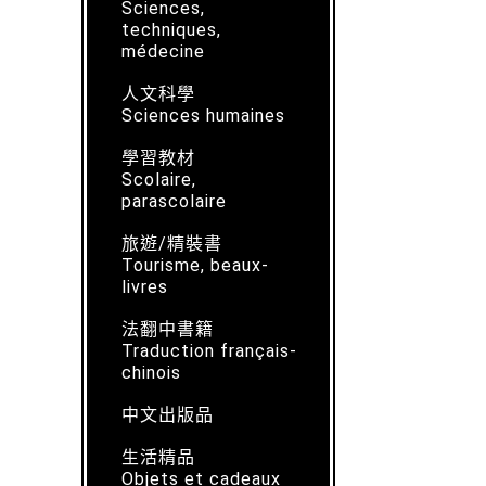
Sciences,
techniques,
médecine
人文科學
Sciences humaines
學習教材
Scolaire,
parascolaire
旅遊/精裝書
Tourisme, beaux-
livres
法翻中書籍
Traduction français-
chinois
中文出版品
生活精品
Objets et cadeaux