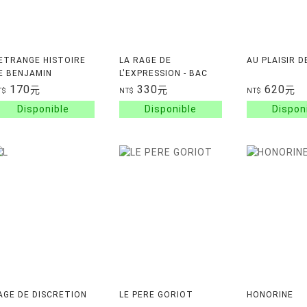
'ETRANGE HISTOIRE
LA RAGE DE
AU PLAISIR D
E BENJAMIN
L'EXPRESSION - BAC
UTTON/LA LIE DU
2026
170
330
620
元
元
元
T$
NT$
NT$
ONHEUR
'AGE DE DISCRETION
LE PERE GORIOT
HONORINE