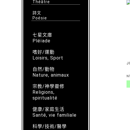
Théâtre
詩文
Poésie
七星文庫
Pléïade
嗜好/運動
Loisirs, Sport
J
自然/動物
Nature, animaux
N
宗教/神學靈修
Religions,
spiritualité
健康/家庭生活
Santé, vie familiale
科學/技術/醫學