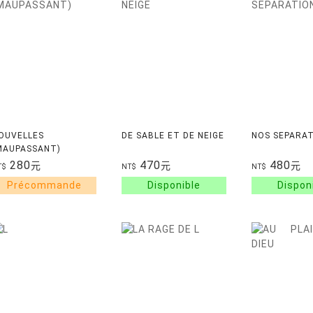
OUVELLES
DE SABLE ET DE NEIGE
NOS SEPARA
MAUPASSANT)
280
470
480
元
元
元
T$
NT$
NT$