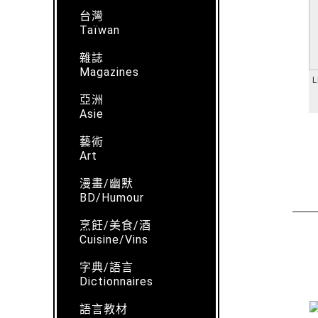
台灣
Taïwan
雜誌
Magazines
L
亞洲
Asie
藝術
Art
漫畫/幽默
BD/Humour
烹飪/美食/酒
Cuisine/Vins
字典/語言
Dictionnaires
語言教材